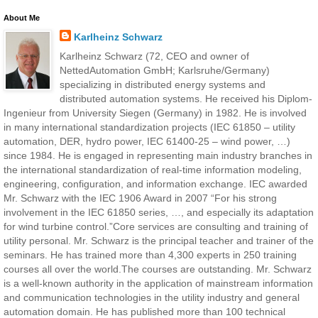
About Me
Karlheinz Schwarz
Karlheinz Schwarz (72, CEO and owner of
NettedAutomation GmbH; Karlsruhe/Germany)
specializing in distributed energy systems and
distributed automation systems. He received his Diplom-
Ingenieur from University Siegen (Germany) in 1982. He is involved
in many international standardization projects (IEC 61850 – utility
automation, DER, hydro power, IEC 61400-25 – wind power, …)
since 1984. He is engaged in representing main industry branches in
the international standardization of real-time information modeling,
engineering, configuration, and information exchange. IEC awarded
Mr. Schwarz with the IEC 1906 Award in 2007 “For his strong
involvement in the IEC 61850 series, …, and especially its adaptation
for wind turbine control.”Core services are consulting and training of
utility personal. Mr. Schwarz is the principal teacher and trainer of the
seminars. He has trained more than 4,300 experts in 250 training
courses all over the world.The courses are outstanding. Mr. Schwarz
is a well-known authority in the application of mainstream information
and communication technologies in the utility industry and general
automation domain. He has published more than 100 technical